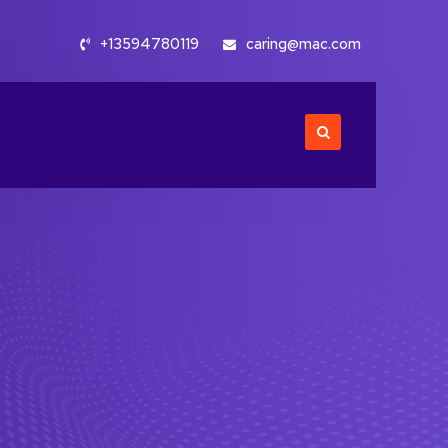
+13594780119
caring@mac.com